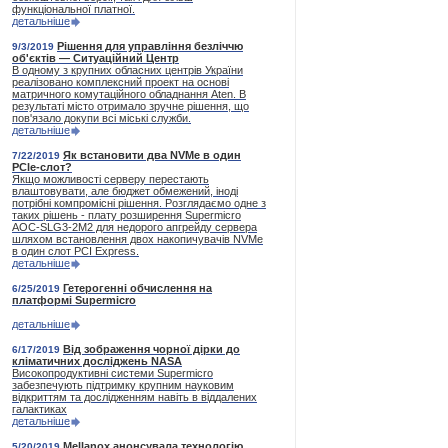
функціональної платної.
детальніше
Рішення для управління безліччю
9/3/2019
об'єктів — Ситуаційний Центр
В одному з крупних обласних центрів України
реалізовано комплексний проект на основі
матричного комутаційного обладнання Aten. В
результаті місто отримало зручне рішення, що
пов'язало докупи всі міські служби.
детальніше
Як встановити два NVMe в один
7/22/2019
PCle-слот?
Якщо можливості серверу перестають
влаштовувати, але бюджет обмежений, іноді
потрібні компромісні рішення. Розглядаємо одне з
таких рішень - плату розширення Supermicro
AOC-SLG3-2M2 для недорого апгрейду сервера
шляхом встановлення двох накопичувачів NVMe
в один слот PCI Express.
детальніше
Гетерогенні обчислення на
6/25/2019
платформі Supermicro
детальніше
Від зображення чорної дірки до
6/17/2019
кліматичних досліджень NASA
Високопродуктивні системи Supermicro
забезпечують підтримку крупним науковим
відкриттям та дослідженням навіть в віддалених
галактиках
детальніше
Mellanox анонсувала технологію
5/20/2019