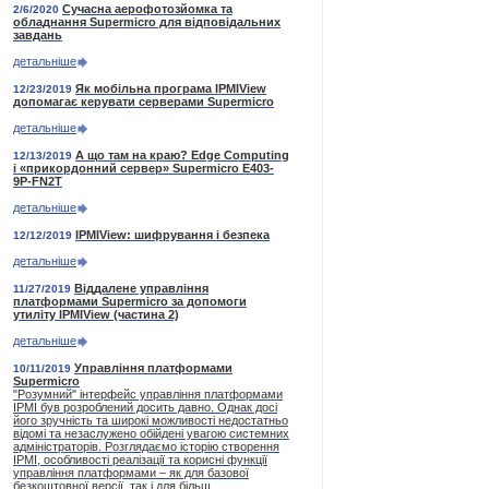
Сучасна аерофотозйомка та
2/6/2020
обладнання Supermicro для відповідальних
завдань
детальніше
Як мобільна програма IPMIView
12/23/2019
допомагає керувати серверами Supermicro
детальніше
А що там на краю? Edge Computing
12/13/2019
і «прикордонний сервер» Supermicro E403-
9P-FN2T
детальніше
IPMIView: шифрування і безпека
12/12/2019
детальніше
Віддалене управління
11/27/2019
платформами Supermicro за допомоги
утиліту ІРМІView (частина 2)
детальніше
Управління платформами
10/11/2019
Supermicro
"Розумний" інтерфейс управління платформами
IPMI був розроблений досить давно. Однак досі
його зручність та широкі можливості недостатньо
відомі та незаслужено обійдені увагою системних
адміністраторів. Розглядаємо історію створення
IPMI, особливості реалізації та корисні функції
управління платформами – як для базової
безкоштовної версії, так і для більш