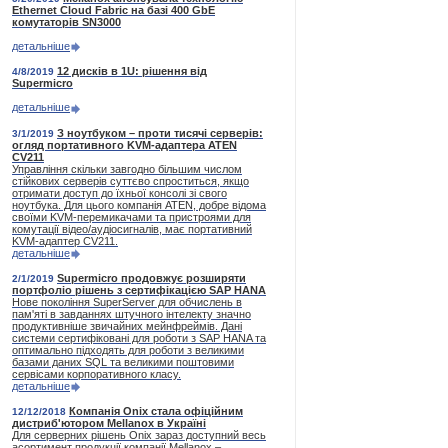
Ethernet Cloud Fabric на базі 400 GbE
комутаторів SN3000
детальніше
12 дисків в 1U: рішення від
4/8/2019
Supermicro
детальніше
З ноутбуком – проти тисячі серверів:
3/1/2019
огляд портативного KVM-адаптера ATEN
CV211
Управління скільки завгодно більшим числом
стійкових серверів суттєво спроститься, якщо
отримати доступ до їхньої консолі зі свого
ноутбука. Для цього компанія ATEN, добре відома
своїми KVM-перемикачами та пристроями для
комутації відео/аудіосигналів, має портативний
KVM-адаптер CV211.
детальніше
Supermicro продовжує розширяти
2/1/2019
портфоліо рішень з сертифікацією SAP HANA
Нове покоління SuperServer для обчислень в
пам'яті в завданнях штучного інтелекту значно
продуктивніше звичайних мейнфреймів. Дані
системи сертифіковані для роботи з SAP HANA та
оптимально підходять для роботи з великими
базами даних SQL та великими поштовими
сервісами корпоративного класу.
детальніше
Компанія Onix стала офіційним
12/12/2018
дистриб'ютором Mellanox в Україні
Для серверних рішень Onix зараз доступний весь
асортимент продукції компанії Mellanox –