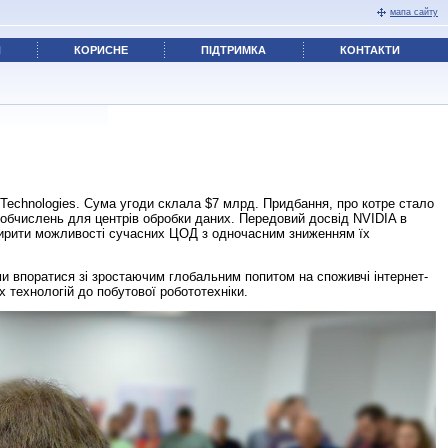
мапа сайту
Я
КОРИСНЕ
ПІДТРИМКА
КОНТАКТИ
ch­no­lo­gies. Сума угоди склала $7 млрд. Придбання, про котре стало
их обчислень для центрів обробки даних. Передовий досвід NVIDIA в
зширити можливості сучасних ЦОД з одночасним зниженням їх
и впоратися зі зростаючим глобальним попитом на споживчі інтернет-
х технологій до побутової робототехніки.