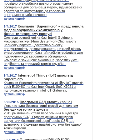
провідного виробника повного асортименту
обладнання для організації мереж, від мережевих
адаптерів та комутаторів до кабелів та
програмного забезпечення
детальніше
Компанія “Supermicro” – представила
9/4/2017
моделі вбудованих комп'ютерів у
безвентиляторному корпусі
Системи розроблені на базі Intel® Goldmont,
мікроархітектурі 14nm System-on-Chip, мають
невисоку вартість, достатньо високу
продуктивність, розширюваність, низький рівень
енергоспоживання, багатий набір інтерфейсів для
підключення до керованого обладнання,
компактне захищене виконання, забезпечують
надійність та тривалий термін служби...
детальніше
Internet of Things (IoT) шлюз від
9/4/2017
Supermicro
Компанія Supermicro випустила лінійку IoT шлюзів
серії E100-8Q на базі Intel Quark SoC X1021 з
підтримкою технології Intel IoT Gateway.
детальніше
Програмні СЗД стають краще і
5/25/2015
з'являються безкоштовні версії для систем
без єдиної точки відмови
2015 рік повинен стати переломним в індустрії
програмних СЗД. Одразу декілька вендорів
випустили безкоштовні версії своїх СЗД, що
дозволяють будувати надійні системи без єдиної
точки відмови...
детальніше
Оновлення для IPMI (IP-KVM)
6/23/2014