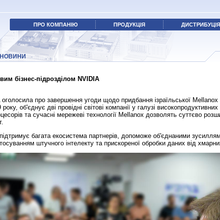
ПРО КОМПАНІЮ
ПРОДУКЦІЯ
ДИСТРИБУЦІ
НОВИНИ
вим бізнес-підрозділом NVIDIA
 оголосила про завершення угоди щодо придбання ізраїльської Mellanox Te
 року, об'єднує дві провідні світові компанії у галузі високопродуктивн
оцесорів та сучасні мережеві технології Mellanox дозволять суттєво ро
т.
 підтримує багата екосистема партнерів, допоможе об'єднаними зусиллям
стосуванням штучного інтелекту та прискореної обробки даних від хмарни