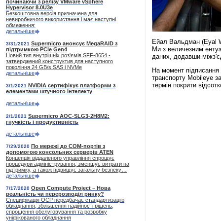
починаючи з релізу VMware vSphere
Hypervisor 8.0U3e
Безкоштовна версія призначена для
невиробничого використання і має наступні
обмеження:
детальніше
Ейал Вальдман (Eyal W
Supermicro анонсує MegaRAID з
3/31/2021
Ми з величезним ентуз
підтримкою PCIe Gen4
Новий тип внутрішніх роз'ємів SFF-8654 -
даних, додавши міжз'є
затверджений конструктив для наступного
покоління 24 GB/s SAS і NVMe
На момент підписання у
детальніше
транспорту Mobileye з
термін покрити відсотк
NVIDIA сертифікує платформи з
3/1/2021
елементами штучного інтелекту
детальніше
Supermicro AOC-SLG3-2H8M2:
2/1/2021
гнучкість і продуктивність
детальніше
По мережі до СОМ-портів з
7/29/2020
допомогою консольних серверів ATEN
Концепція віддаленого управління спрощує
процедури адміністрування, зменшує витрати на
підтримку, а також підвищує загальну безпеку…
детальніше
Open Compute Project – Нова
7/17/2020
реальність чи перерозподіл ринку?
Специфікація ОСР передбачає стандартизацію
обладнання, збільшення надійності рішень,
спрощення обслуговування та розробку
уніфікованого обладнання