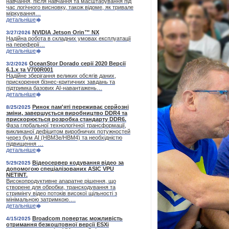
навчання, після навчання та масштабування під
час логічного висновку, також відоме, як тривале
міркування…
детальніше
NVIDIA Jetson Orin™ NX
3/27/2026
Надійна робота в складних умовах експлуатації
на переферії…
детальніше
OceanStor Dorado серії 2020 Версії
3/2/2026
6.1.x та V700R001
Надійне зберігання великих обсягів даних,
прискорення бізнес-критичних завдань та
підтримка базових AI-навантажень…
детальніше
Ринок пам'яті переживає серйозні
8/25/2025
зміни, завершується виробництво DDR4 та
прискорюється розробка стандарту DDR6.
Фаза глобальної технологічної трансформації,
викликаної дефіцитом виробничих потужностей
через бум АІ (HBM3e/HBM4) та необхідністю
підвищення …
детальніше
Відеосервер кодування відео за
5/29/2025
допомогою спеціалізованих ASIC VPU
NETINT.
Високопродуктивне апаратне рішення, що
створене для обробки, транскодування та
стримінгу відео потоків високої щільності з
мінімальною затримкою….
детальніше
Broadcom повертає можливість
4/15/2025
отримання безкоштовної версії ESXi