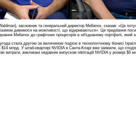
aldman), засновник та генеральний директор Mellanox, сказав: «Це поту
іазмом дивимося на можливості, що відкриваються». Це придбання посил
днання Mellanox до графічних процесорів в об'єднаному портфелі, який 
года стала другою за величиною подією в технологічному бізнесі Ізраїлю 
а $14 млрд. У штаб-квартирі NVIDIA в Санта-Кларі вже заявили, що споді
ові витрати, викликані недавнім випуском облігацій NVIDIA у розмірі $5 м