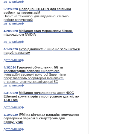
детальніше
Обладнання ATEN для спільної
5/12/2020
роботи та презентацій
Попит на технології для віддаленої спільної
роботи величезний
детальніше
Mellanox став мережевим бізнес-
4/28/2020
підрозділом NVIDIA
детальніше
Безвідмовність: ніщо не залишиться
4/14/2020
недубльованим
детальніше
Граничні обчислення, 5G та
4/3/2020
«всепогодні» сервери Supermicro
Інноваційні серверні пристрої Supermicro
представляють оператором можливість
створювати оптимізовані мережі 5G
детальніше
Mellanox почала постачання 400G
3/31/2020
Ethernet комутаторів з пропускною здатністю
12,8 Тб/с
детальніше
IPMI на кінчиках пальців: керування
3/10/2020
серверним парком зі смартфона для
просунутих
детальніше