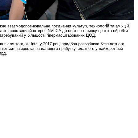
жне взаємодоповнювальне поєднання культур, технологій та амбіцій.
ить зростаючий інтерес NVIDIA до світового ринку центрів обробки
затребуваний у більшості гіпермасштабованих ЦОД.
після того, як Intel у 2017 році придбав розробника безпілотного
ваються на зростання валового прибутку, здатного у найкоротший
лрд.