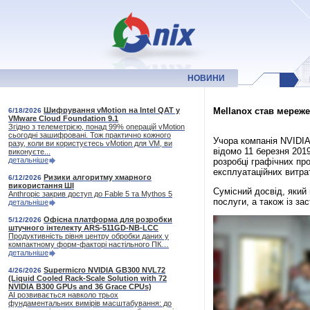
НОВИНИ
Шифрування vMotion на Intel QAT у
Mellanox став мереже
6/18/2026
VMware Cloud Foundation 9.1
Згідно з телеметрією, понад 99% операцій vMotion
сьогодні зашифровані. Тож практично кожного
Учора компанія NVIDIA
разу, коли ви користуєтесь vMotion для VM, ви
відомо 11 березня 2019
виконуєте...
детальніше
розробці графічних пр
експлуатаційних витра
Ризики алгоритму хмарного
6/12/2026
використання ШІ
Сумісний досвід, який
Anthropic закрив доступ до Fable 5 та Mythos 5
послуги, а також із за
детальніше
Офісна платформа для розробки
5/12/2026
штучного інтелекту ARS-511GD-NB-LCC
Продуктивність рівня центру обробки даних у
компактному форм-факторі настільного ПК…
детальніше
Supermicro NVIDIA GB300 NVL72
4/26/2026
(Liquid Cooled Rack-Scale Solution with 72
NVIDIA B300 GPUs and 36 Grace CPUs)
AI розвивається навколо трьох
фундаментальних вимірів масштабування: до