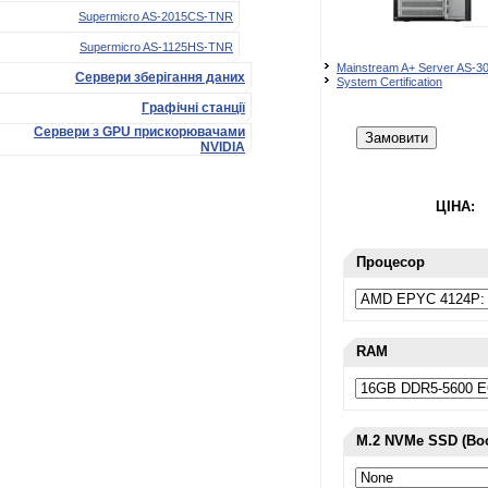
Supermicro AS-2015CS-TNR
Supermicro AS-1125HS-TNR
Mainstream A+ Server AS-3
Сервери зберігання даних
System Certification
Графічні станції
Сервери з GPU прискорювачами
Замовити
NVIDIA
ЦІНА:
Процесор
RAM
M.2 NVMe SSD (Boo