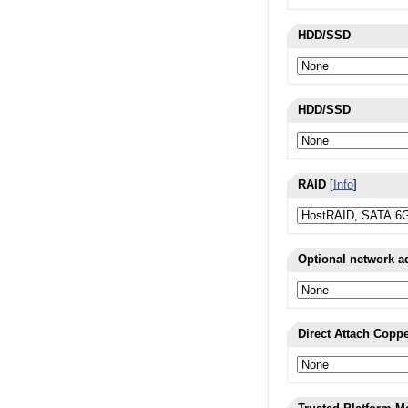
HDD/SSD
HDD/SSD
RAID
[
Info
]
Optional network a
Direct Attach Copp