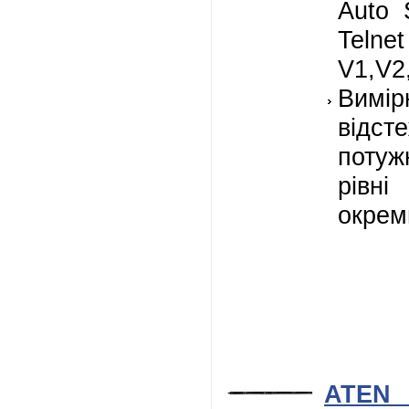
Auto 
Teln
V1,V2
Вимі
відст
поту
рівн
окрем
ATEN