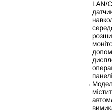
LAN/
датчик
навко
сере
розши
моні
допо
дис
опера
панел
Моде
містит
автом
вими