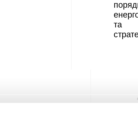
поряд
енерг
та п
страте