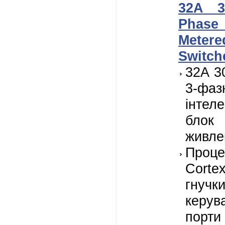
32A 3
Phas
Met
Switch
32A 3
3-фаз
інтел
блок
живле
Проц
Cort
гнучк
керув
порти