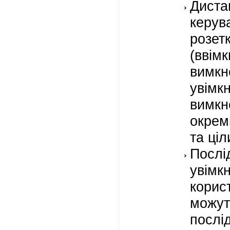
Диста
керув
розет
(ввім
вимкн
увімк
вимк
окрем
та ціл
Послі
увім
корис
можут
послі