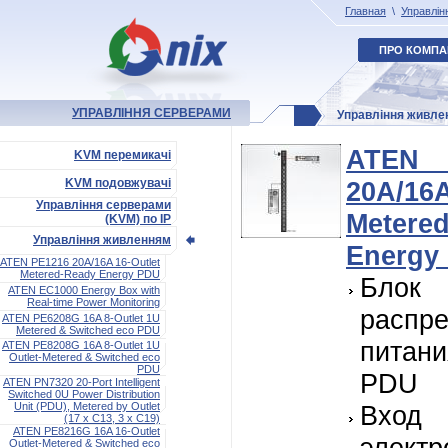
Главная
\
Управлін
ПРО КОМПА
УПРАВЛІННЯ СЕРВЕРАМИ
Управління живле
ATEN
KVM перемикачі
KVM подовжувачі
20A/16
Управління серверами
Metere
(KVM) по IP
Управління живленням
Energy
ATEN PE1216 20A/16A 16-Outlet
Metered-Ready Energy PDU
Блок
ATEN EC1000 Energy Box with
Real-time Power Monitoring
распр
ATEN PE6208G 16A 8-Outlet 1U
Metered & Switched eco PDU
питан
ATEN PE8208G 16A 8-Outlet 1U
Outlet-Metered & Switched eco
PDU
PDU
ATEN PN7320 20-Port Intelligent
Switched 0U Power Distribution
Unit (PDU), Metered by Outlet
Вход
(17 x C13, 3 x C19)
ATEN PE8216G 16A 16-Outlet
электр
Outlet-Metered & Switched eco