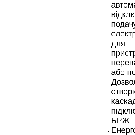
автом
відкл
подач
електр
для
прис
перев
або п
Дозво
створ
каска
підкл
БРЖ
Енерг