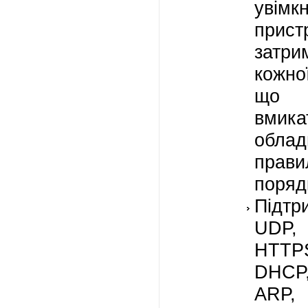
увімк
прист
затр
кожно
що 
вмика
обла
прави
поряд
Підтр
UDP
HTT
DHC
ARP,