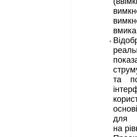
(ввім
вимкн
вимкн
вмика
Відо
реал
пока
струм
та по
інтер
кори
основ
для м
на рі