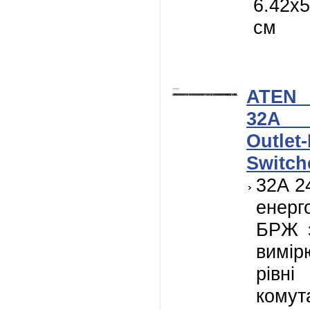
6.42x5
см
ATEN
32A 
Outle
Switch
32A 2
енерг
БРЖ з
вимі
рівні
комута