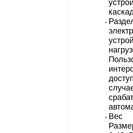
уст
каска
Разде
элект
устр
нагруз
Польз
интер
досту
случа
сраба
автом
Вес 
Разме