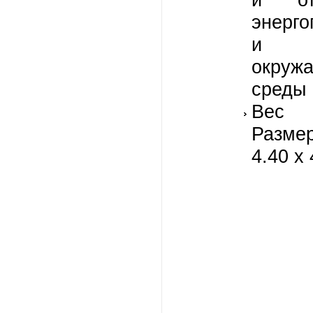
энерго
и с
окруж
среды
Вес 
Разме
4.40 x