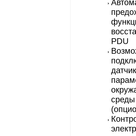
Автом
предо
функц
восст
PDU
Возмо
подкл
датчи
парам
окруж
среды
(опци
Контр
элект