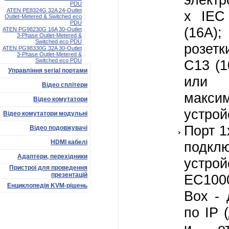
PDU
ATEN PE8324G 32A 24-Outlet
x IEC
Outlet-Metered & Switched eco
PDU
(16А)
ATEN PG98230G 16A 30-Outlet
3-Phase Outlet-Metered &
Switched eco PDU
розетк
ATEN PG98330G 32A 30-Outlet
3-Phase Outlet-Metered &
Switched eco PDU
C13 (1
Управління serial портами
или
Відео сплітери
макси
Відео комутатори
устрой
Відео комутатори модульні
Порт 1
Відео подовжувачі
HDMI кабелі
подкл
Адаптери, перехідники
устрой
Пристрої для проведення
презентацій
EC10
Енциклопедія KVM-рішень
Box - 
по IP 
и отс