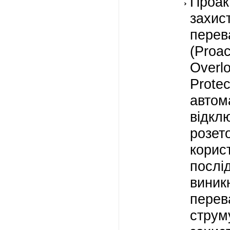
Проак
зах
перев
(Proac
Overl
Protec
автом
відкл
розет
корис
послі
виник
перев
стр