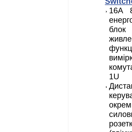
Switch
16A 8
енерг
блок
живле
функц
вимі
комут
1U
Диста
керув
окре
силов
розет