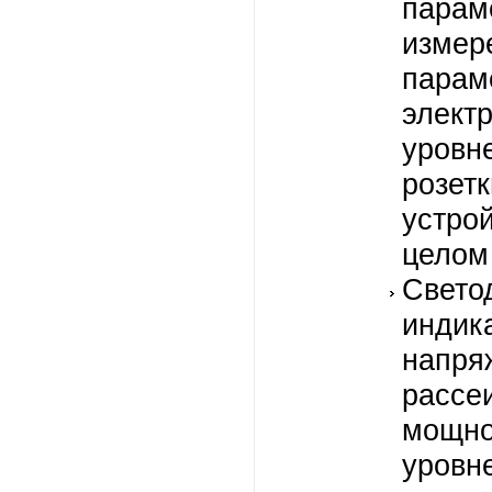
парам
измер
парам
элект
уровн
роз
устр
целом
Cвето
индик
напр
рассе
мощ
уровн