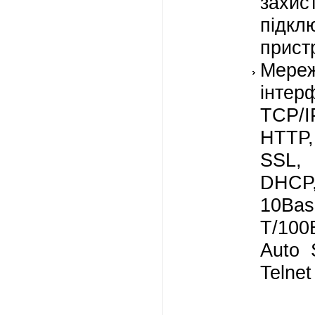
захист
підкл
прист
Мереж
інтер
TCP/
HTTP
SSL
DHCP,
10Bas
T/100
Auto 
Telnet