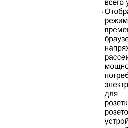
всего 
Отоб
режим
вре
брауз
напря
рассе
мощно
потре
элект
для 
розет
розе
устр