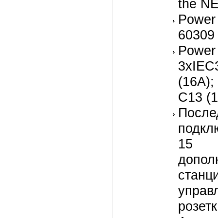
the N
Power 
60309 
Powe
3xIE
(16А)
C13 (
После
подк
15
допол
станц
упра
розет