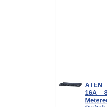
ATEN
16A 8
Met