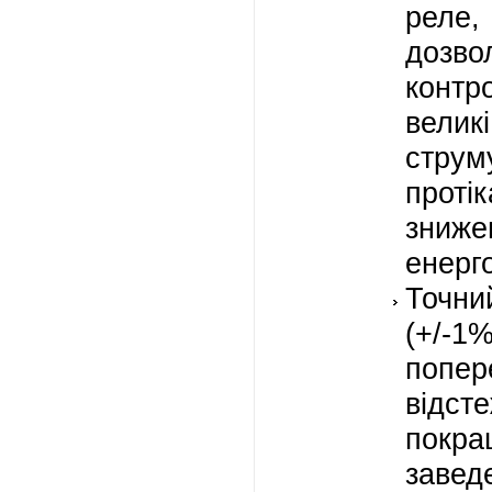
ре
дозво
контр
вели
стр
прот
зниже
енерг
Точний
(+/
попер
відст
покра
завед