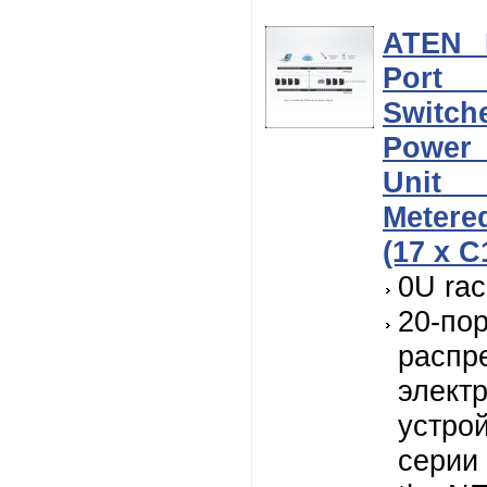
ATEN 
Port I
Swit
Power 
Unit
Metere
(17 x C
0U ra
20-по
распр
элект
устро
серии