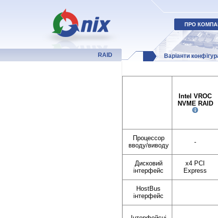
ПРО КОМПА
RAID
Варіанти конфігур
Intel VROC
NVME RAID
Процессор
-
вводу/виводу
Дисковий
x4 PCI
інтерфейс
Express
HostBus
інтерфейс
Інтерфейсні