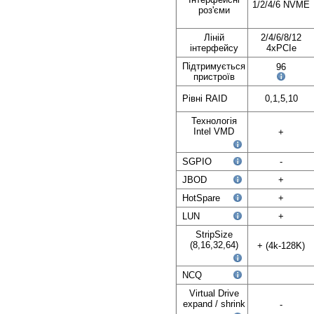
1/2/4/6 NVME
роз'єми
Ліній
2/4/6/8/12
інтерфейсу
4xPCIe
Підтримується
96
пристроїв
Рівні RAID
0,1,5,10
Технологія
Intel VMD
+
SGPIO
-
JBOD
+
HotSpare
+
LUN
+
StripSize
(8,16,32,64)
+ (4k-128K)
NCQ
Virtual Drive
expand / shrink
-