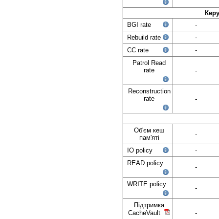
Кер
BGI rate
-
Rebuild rate
-
CC rate
-
Patrol Read
rate
-
Reconstruction
rate
-
Об'єм кеш
-
пам'яті
IO policy
-
READ policy
-
WRITE policy
-
Підтримка
CacheVault
-