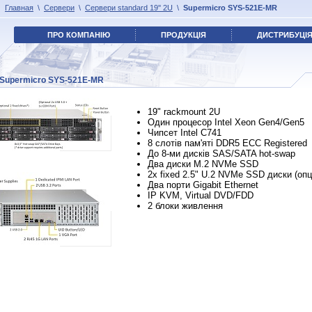
Главная
\
Сервери
\
Сервери standard 19'' 2U
\
Supermicro SYS-521E-MR
ПРО КОМПАНІЮ
ПРОДУКЦІЯ
ДИСТРИБУЦІ
Supermicro SYS-521E-MR
19" rackmount 2U
Один процесор Intel Xeon Gen4/Gen5
Чипсет Intel C741
8 слотів пам'яті DDR5 ECC Registered
До 8-ми дисків SAS/SATA hot-swap
Два диски M.2 NVMe SSD
2х fixed 2.5" U.2 NVMe SSD диски (опц
Два порти Gigabit Ethernet
IP KVM, Virtual DVD/FDD
2 блоки живлення