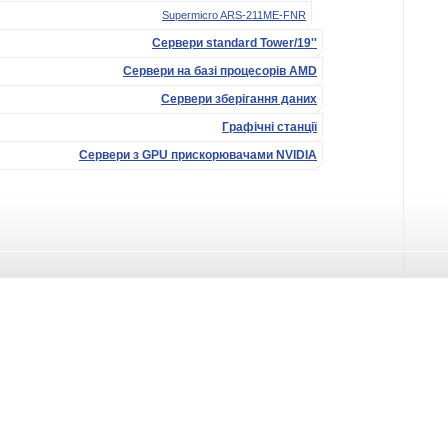
Supermicro ARS-211ME-FNR
Сервери standard Tower/19''
Сервери на базі процесорів AMD
Сервери зберігання даних
Графічні станції
Сервери з GPU прискорювачами NVIDIA